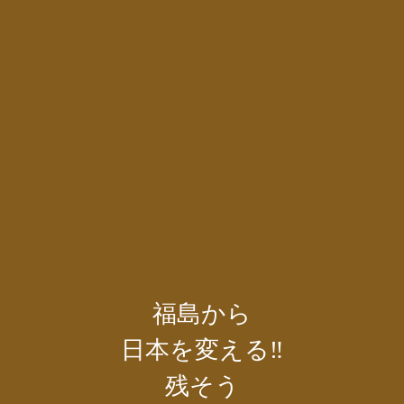
福島から
日本を変える‼
残そう