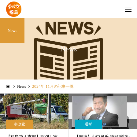
News
News
Instagram
YouTubeチ
参政党
タウンミーティング
News
2024年 11月の記事一覧
郡
【県連】夏の党員倍増大作
【県連】神谷宗幣代表 7
戦‼
日に来福‼
参政党
選挙
【福島第１支部】稲刈り実
【県連】山中泉氏 街頭演説in