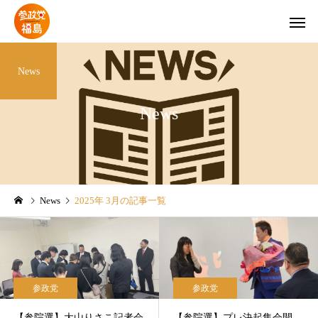
News
News
Instagram
YouTubeチ
議員
参政党
News
2025年 3月の記事一覧
郡
【県連】夏の党員倍増大作
【県連】神谷宗幣代表 7
戦‼
日に来福‼
参政党
参政党
【参院選】大山りさこ記者会
【参院選】プレ決起集会開