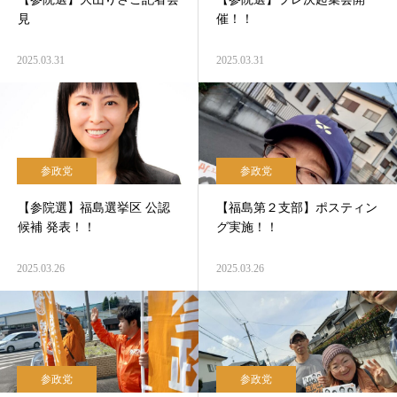
見
催！！
2025.03.31
2025.03.31
参政党
参政党
【参院選】福島選挙区 公認
【福島第２支部】ポスティン
候補 発表！！
グ実施！！
2025.03.26
2025.03.26
参政党
参政党