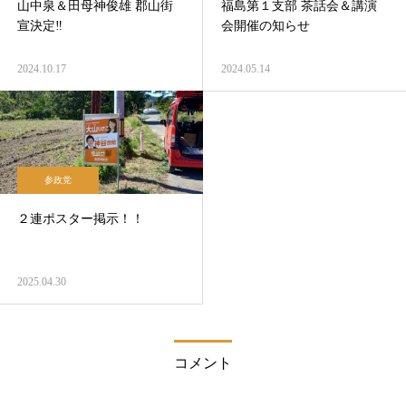
山中泉＆田母神俊雄 郡山街
福島第１支部 茶話会＆講演
宣決定‼
会開催の知らせ
2024.10.17
2024.05.14
参政党
２連ポスター掲示！！
2025.04.30
コメント