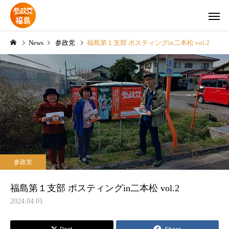
News
参政党
福島第１支部 ポスティングin二本松 vol.2
Instagram
YouTubeチ
参政党
参政党
郡
【県連】夏の党員倍増大作
【県連】神谷宗幣代表 7
参政党
戦‼
日に来福‼
福島第１支部 ポスティングin二本松 vol.2
2024.04.01