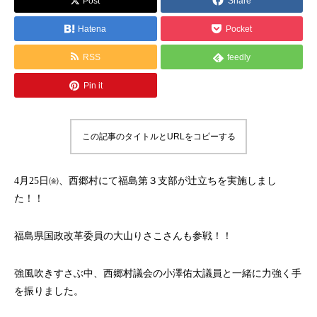
Post
Share
Hatena
Pocket
RSS
feedly
Pin it
この記事のタイトルとURLをコピーする
4月25日㈮、西郷村にて福島第３支部が辻立ちを実施しまし
た！！
福島県国政改革委員の大山りさこさんも参戦！！
強風吹きすさぶ中、西郷村議会の小澤佑太議員と一緒に力強く手
を振りました。