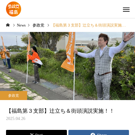
News
参政党
【福島第３支部】辻立ち＆街頭演説実施！！
Instagram
YouTubeチ
参政党
参政党
郡
【県連】夏の党員倍増大作
【県連】神谷宗幣代表 7
参政党
戦‼
日に来福‼
【福島第３支部】辻立ち＆街頭演説実施！！
2025.04.26