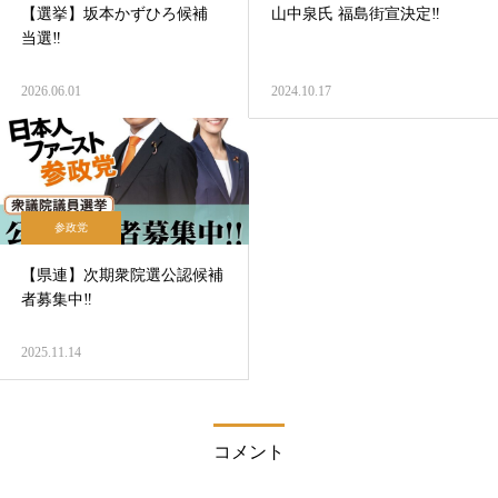
【選挙】坂本かずひろ候補
山中泉氏 福島街宣決定‼
当選‼
2026.06.01
2024.10.17
参政党
【県連】次期衆院選公認候補
者募集中‼
2025.11.14
コメント