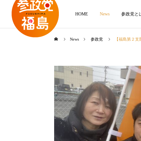
HOME
News
参政党と
News
参政党
【福島第２支
Instagram
参政党
参政党
【衆院選2026】神谷代表 郡
【県連】夏の党員倍増大作
山街宣‼
戦‼