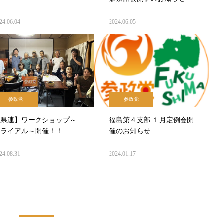
24.06.04
2024.06.05
参政党
参政党
【県連】ワークショップ～
福島第４支部 １月定例会開
トライアル～開催！！
催のお知らせ
24.08.31
2024.01.17