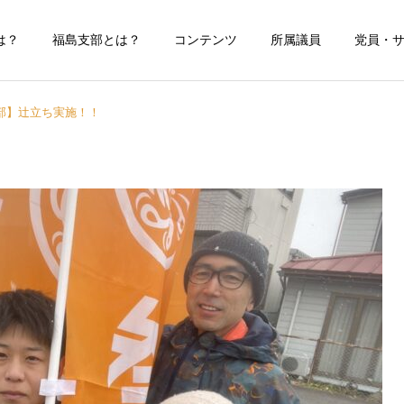
は？
福島支部とは？
コンテンツ
所属議員
党員・
部】辻立ち実施！！
YouTubeチャンネル
Facebook
参政党
参政党
【県連】神谷宗幣代表 7月5
【選挙】プロジェクト600
日に来福‼
進行中‼