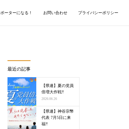
サポーターになる！
お問い合わせ
プライバシーポリシー
詳細を見る
X（旧Twitter）
最近の記事
参政党
参政党
【県連】夏の党員
【選挙】坂本かずひろ候補
【県連】坂本和広市議 正式
倍増大作戦‼
当選‼
所属
2026.06.26
【県連】神谷宗幣
代表 7月5日に来
福‼