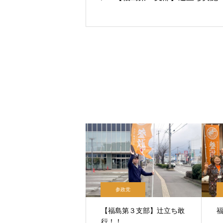
参政党
【福島第３支部】辻立ち敢
行！！