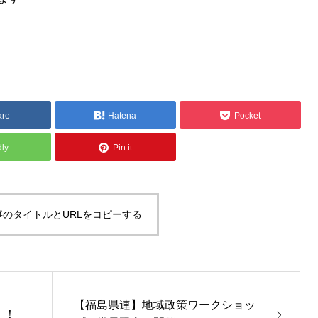
are
Hatena
Pocket
dly
Pin it
事のタイトルとURLをコピーする
【福島県連】地域政策ワークショッ
！！