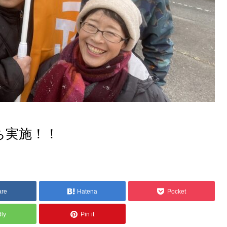
ち実施！！
are
Hatena
Pocket
dly
Pin it