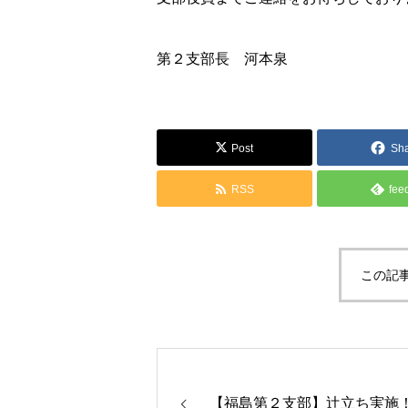
第２支部長 河本泉
Post
Sh
RSS
fee
この記
【福島第２支部】辻立ち実施