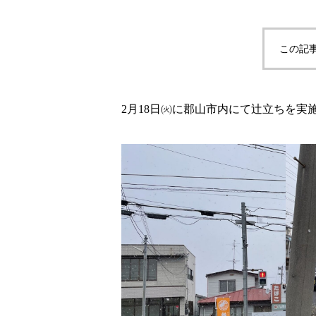
この記
2月18日㈫に郡山市内にて辻立ちを実