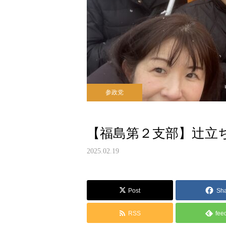
参政党
【福島第２支部】辻立
2025.02.19
Post
Sh
RSS
fee