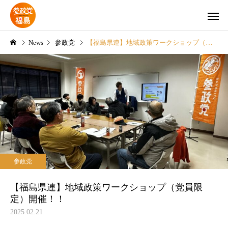
News
参政党
【福島県連】地域政策ワークショップ（党員限定）開催！！
Instagram
YouTubeチ
参政党
参政党
郡
【県連】夏の党員倍増大作
【県連】神谷宗幣代表 7
参政党
戦‼
日に来福‼
【福島県連】地域政策ワークショップ（党員限
定）開催！！
2025.02.21